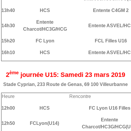
13h40
HCS
Entente C4GM 2
Entente
14h30
Entente ASVEL/HC
Charcot/HC3G/HCG
15h20
FC Lyon
FCL Filles U16
16h10
HCS
Entente ASVEL/HC
ème
2
journée U15: Samedi 23 mars 2019
Stade Cyprian, 233 Route de Genas, 69 100 Villeurbanne
Heure
Rencontre
12h00
HCS
FC Lyon U16 Filles
Entente
12h50
FCLyon(U14)
Charcot/HC3G/HCG(U