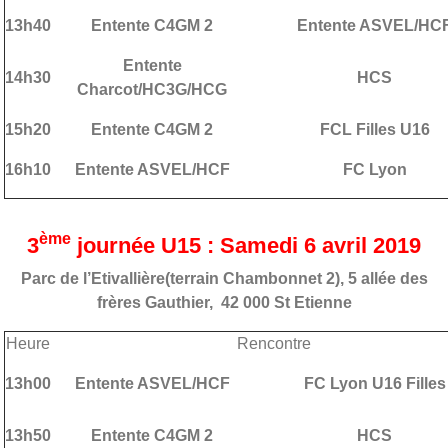
13h40
Entente C4GM 2
Entente ASVEL/HC
Entente
14h30
HCS
Charcot/HC3G/HCG
15h20
Entente C4GM 2
FCL Filles U16
16h10
Entente ASVEL/HCF
FC Lyon
ème
3
journée U15 : Samedi 6 avril 2019
Parc de l’Etivallière(terrain Chambonnet 2), 5 allée des
frères Gauthier, 42 000 St Etienne
Heure
Rencontre
13h00
Entente ASVEL/HCF
FC Lyon U16 Filles
13h50
Entente C4GM 2
HCS