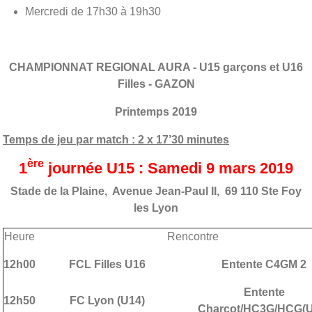
Mercredi de 17h30 à 19h30
CHAMPIONNAT REGIONAL AURA - U15 garçons et U16
Filles - GAZON
Printemps 2019
Temps de jeu par match : 2 x 17’30 minutes
ère
1
journée U15 : Samedi 9 mars 2019
Stade de la Plaine, Avenue Jean-Paul II, 69 110 Ste Foy
les Lyon
Heure
Rencontre
12h00
FCL Filles U16
Entente C4GM 2
Entente
12h50
FC Lyon (U14)
Charcot/HC3G/HCG
(