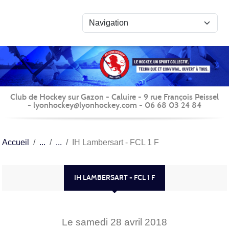
Panneau de gestion des cookies
Club de Hockey sur Gazon - Caluire - 9 rue François Peissel
- lyonhockey@lyonhockey.com - 06 68 03 24 84
Accueil
IH Lambersart - FCL 1 F
IH LAMBERSART - FCL 1 F
Le
samedi
28
avril
2018