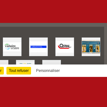
r
Tout refuser
Personnaliser
77136
visites
Informations légales
Signaler un contenu inapproprié